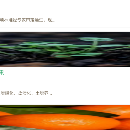
3项标准经专家审定通过，现...
果
酸化、盐渍化、土壤养...