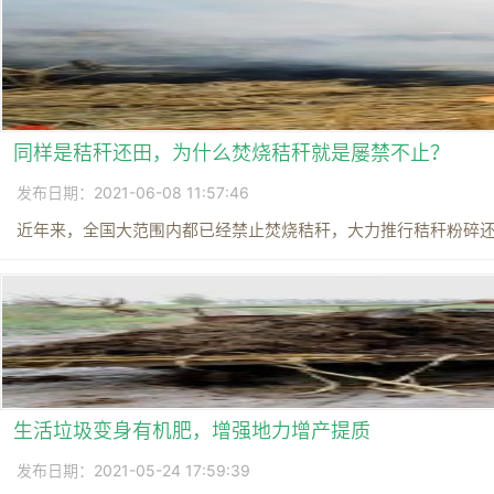
同样是秸秆还田，为什么焚烧秸秆就是屡禁不止？
发布日期：2021-06-08 11:57:46
近年来，全国大范围内都已经禁止焚烧秸秆，大力推行秸秆粉碎还田
生活垃圾变身有机肥，增强地力增产提质
发布日期：2021-05-24 17:59:39