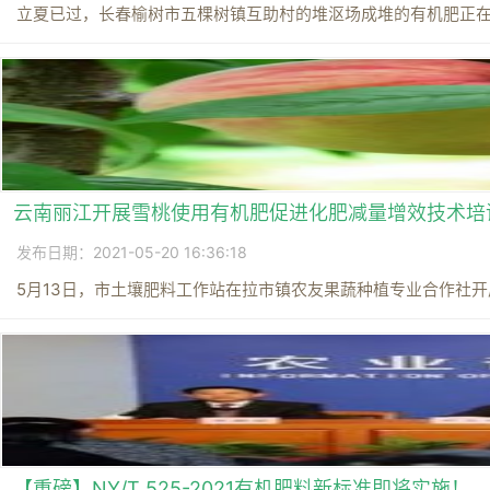
立夏已过，长春榆树市五棵树镇互助村的堆沤场成堆的有机肥正在发
云南丽江开展雪桃使用有机肥促进化肥减量增效技术培
发布日期：2021-05-20 16:36:18
5月13日，市土壤肥料工作站在拉市镇农友果蔬种植专业合作社开展
【重磅】NY/T 525-2021有机肥料新标准即将实施！