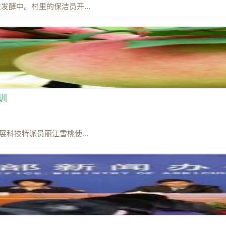
酵中。村里的保洁员开...
训
科技特派员丽江雪桃使...