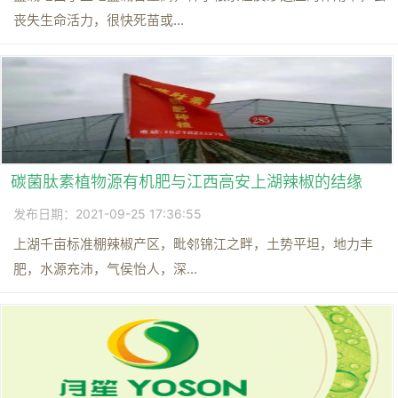
丧失生命活力，很快死苗或...
碳菌肽素植物源有机肥与江西高安上湖辣椒的结缘
发布日期：2021-09-25 17:36:55
上湖千亩标准棚辣椒产区，毗邻锦江之畔，土势平坦，地力丰
肥，水源充沛，气侯怡人，深...