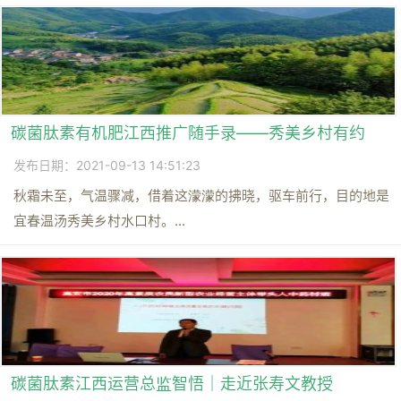
碳菌肽素有机肥江西推广随手录——秀美乡村有约
发布日期：2021-09-13 14:51:23
秋霜未至，气温骤减，借着这濛濛的拂晓，驱车前行，目的地是
宜春温汤秀美乡村水口村。...
碳菌肽素江西运营总监智悟｜走近张寿文教授