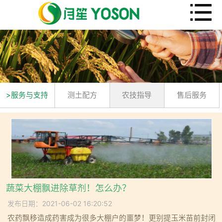
>服务与支持
测土配方
农技指导
售后服务
蔬菜大棚飘进除草剂！怎么办？
发布日期：2021-06-02 16:20:52
农药飘移造成药害成为很多大棚户的噩梦！更别提玉米苗前封闭