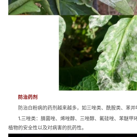
防治药剂
防治白粉病的药剂越来越多，如三唑类、酰胺类、苯并
1.三唑类：腈菌唑、烯唑醇、三唑醇、氟硅唑、苯醚
植物的安全性以及对病害的抗药性。