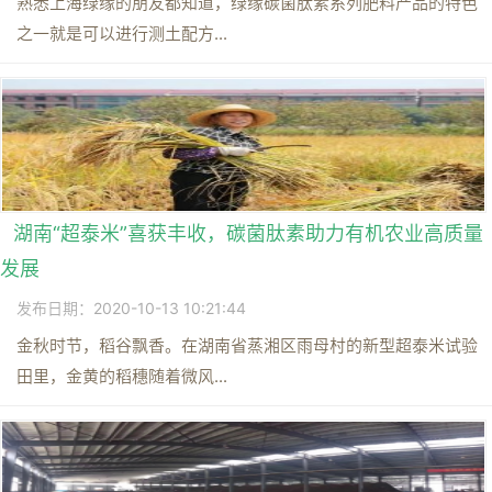
熟悉上海绿缘的朋友都知道，绿缘碳菌肽素系列肥料产品的特色
之一就是可以进行测土配方...
湖南“超泰米”喜获丰收，碳菌肽素助力有机农业高质量
发展
发布日期：2020-10-13 10:21:44
金秋时节，稻谷飘香。在湖南省蒸湘区雨母村的新型超泰米试验
田里，金黄的稻穗随着微风...