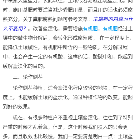
中积累大量盐分，长此以往，土壤很容易就出现盐渍化。同
时，施用基肥时要适当减少粪肥用量，而且用的话也必须腐
熟充分，关于粪肥腐熟问题可参考文章：
未腐熟的鸡粪为什
么不能用？
。改善盐渍化，需要增施
有机肥
，
有机肥
经过土
壤中的微生物分解后，会转化形成腐殖质， 在一定程度上，
能降低土壤碱性，有机肥中所含的一些物质，在分解过程
中，也会产生一定的有机酸，这样的话，酸碱中和，能起到
缓解盐渍化的目的。
三、轮作倒茬
轮作倒茬种植，适合盐渍化程度较轻的地块，在一定程
度上，也能缓解土壤的盐渍化，通过种植作物的改变，能起
到好的效果。
现在，有很多种植户不重视土壤盐渍化，往往到了特别
严重的时候才乱着急，但是，这个时候我们投入的只会更
多，而且收效也比较慢，我们一定要清楚明白一点：土壤盐