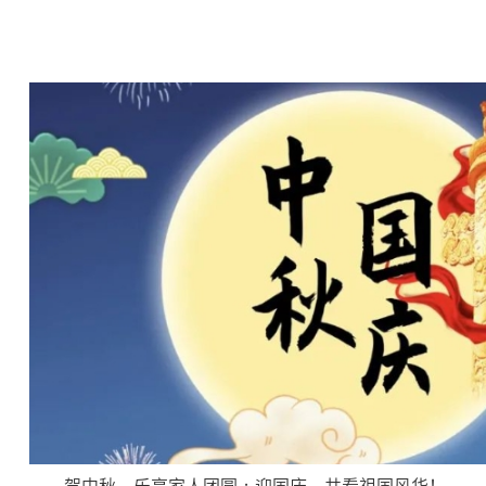
贺中秋，乐享家人团圆；迎国庆，共看祖国风华！