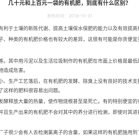
几十元和上百元一袋的有机肥，到底有什么区别？
发布时间：2018-10-31
有利于土壤的新陈代谢、提高土壤保水保肥的能力以及有效提高
子、种类的有机肥价格也有较大的差异，这很有可能是你贪便宜
等。其中用污泥以及生活垃圾制作的有机肥在市面上价格是最低
物造成危害。
小、生产工艺落后，在有机肥的发酵、除臭上没有良好的技术支
了这样的肥料很容易出问题。
发酵释放大量的热量，使作物烧根甚至是死亡。有的特别便宜的
并且生产出来的有机肥不会对其中的养分进行检测，即使对其进
厂子很少会有人去检测氯离子的含量，如果这样的有机肥施用到