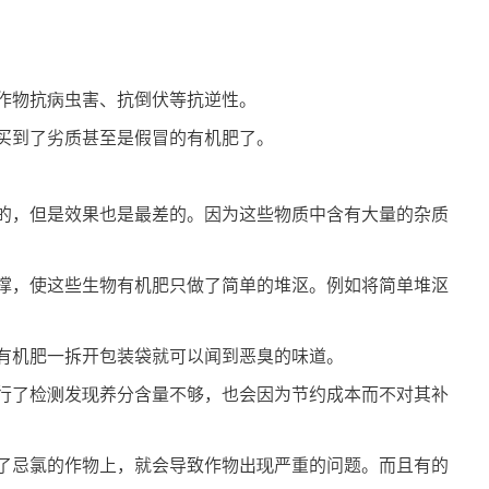
作物抗病虫害、抗倒伏等抗逆性。
买到了劣质甚至是假冒的有机肥了。
的，但是效果也是最差的。因为这些物质中含有大量的杂质
撑，使这些生物有机肥只做了简单的堆沤。例如将简单堆沤
有机肥一拆开包装袋就可以闻到恶臭的味道。
行了检测发现养分含量不够，也会因为节约成本而不对其补
了忌氯的作物上，就会导致作物出现严重的问题。而且有的