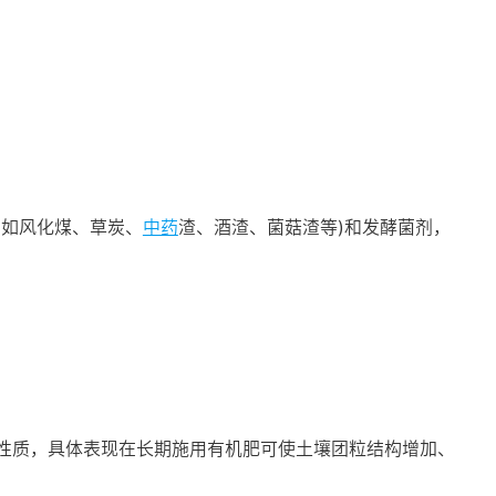
(如风化煤、草炭、
中药
渣、酒渣、菌菇渣等)和发酵菌剂，
性质，具体表现在长期施用有机肥可使土壤团粒结构增加、