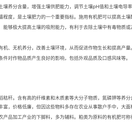
土壤养分含量，增强土壤供肥能力，调节土壤pH值和土壤电导
盛程度，是土壤肥力的一个重要指标。施用有机肥可以提高土壤
，能够极大提高土壤的吸附能力，有利于去除土壤中有毒物质或
有机、无机养分，改善土壤环境，从而促进作物生长和提高产量
条件对作物品质产生良好的影响，包括外观品质及口感风味等。
稻秸秆。含有高的纤维素和木质素等大分子物质，氮磷钾等养分含
丰富，价格低廉，但因这些物料多存在农业从事散户手中，大面
农产品加工产业的下脚料，多为辅料。粕类为原料的有机肥可称