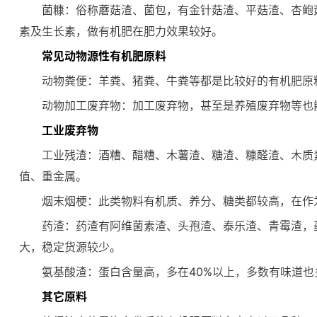
菌糠：俗称蘑菇渣、菌包，有金针菇渣、平菇渣、杏鲍
素及生长素，做有机肥在肥力效果较好。
常见动物源性有机肥原料
动物粪便：羊粪、猪粪、牛粪等都是比较好的有机肥原
动物加工废弃物：加工废弃物，甚至是养殖废弃物等也
工业废弃物
工业残渣：酒糟、醋糟、木薯渣、糖渣、糠醛渣、木质
值、重金属。
烟末烟梗：此类物料有机质、养分、糖类都较高，在作
药渣：药渣有阿维菌素渣、头孢渣、泰乐渣、青霉渣，
大，稳定货源较少。
氨基酸渣：蛋白含量高，多在40%以上，多数有味道
其它原料