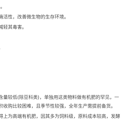
率。
酶活性，改善微生物的生存环境。
减轻其毒害。
。
量较低(除豆科类)，单独用这类物料做有机肥的罕见，一
积收购比较困难，且季节性较强，全年生产需提前备货。
得上为高端有机肥，因其多为饲料级，原料成本较高，发酵