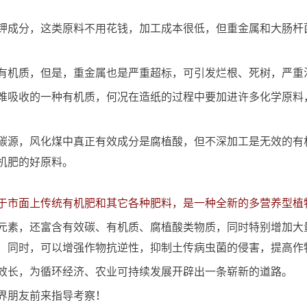
钾成分，这类原料不用花钱，加工成本很低，但重金属和大肠杆
有机质，但是，重金属也是严重超标，可引发烂根、死树，严重
难吸收的一种有机质，何况在造纸的过程中要加进许多化学原料
碳源，风化煤中真正有效成分是腐植酸，但不深加工是无效的有
机肥的好原料。
于市面上传统
有机肥
和其它各种肥料，是一种全新的多营养型植
元素，还富含有效碳、有机质、腐植酸类物质，同时特别增加大
，同时，可以增强作物抗逆性，抑制土传病虫菌的侵害，提高作
效长，为循环经济、农业可持续发展开辟出一条崭新的道路。
界朋友前来指导考察！