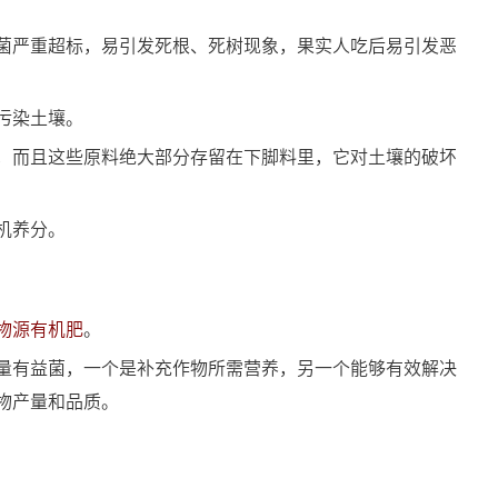
菌严重超标，易引发死根、死树现象，果实人吃后易引发恶
污染土壤。
，而且这些原料绝大部分存留在下脚料里，它对土壤的破坏
机养分。
物源有机肥
。
量有益菌，一个是补充作物所需营养，另一个能够有效解决
物产量和品质。