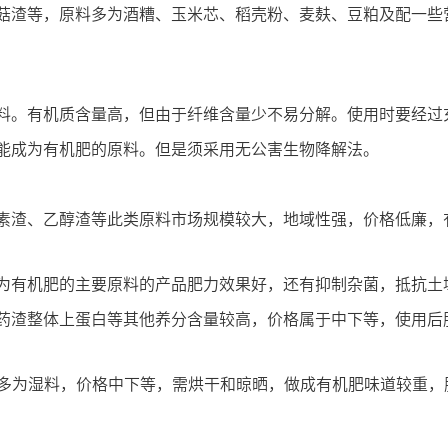
菇渣等，原料多为酒糟、玉米芯、稻壳粉、麦麸、豆粕及配一些
料。有机质含量高，但由于纤维含量少不易分解。使用时要经过
能成为有机肥的原料。但是须采用无公害生物降解法。
素渣、乙醇渣等此类原料市场规模较大，地域性强，价格低廉，有
为有机肥的主要原料的产品肥力效果好，还有抑制杂菌，抵抗土
药渣整体上蛋白等其他养分含量较高，价格属于中下等，使用后
也多为湿料，价格中下等，需烘干和晾晒，做成有机肥味道较重，