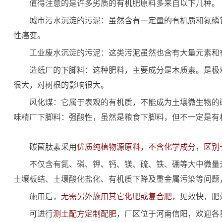
值得注意的是许多劣质的有机肥原料多来自以下几种。
城市污水沉淀的污泥：虽然含有一定量的有机质和氮磷
性癌变。
工业废水沉淀的污泥：这类污泥虽然也含有大量元素和
造纸厂的下脚料：这种肥料，主要成分是木质素。是极
很大，对树根的影响很大。
风化煤：它属于表观的有机质，不能成为土壤微生物的
味精厂下脚料：强酸性，虽然是粮食下脚料，但不一定是有
碳菌肽素采用
优质纯植物源原料，不含化学成分，区别
不仅含有氮、磷、钾、钙、镁、硫、铁、硼等大中微量
土壤板结、土壤酸化盐化、有机质下降及重金属污染等问题
施用后，
无需另外施用其它化肥或复合肥
，见效快，肥
可进行
测土配方定制配肥
，厂区位于河南信阳，欢迎各