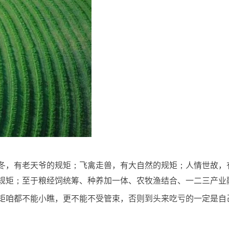
冬，有老天爷的规矩；飞禽走兽，有大自然的规矩；人情世故，
规矩；至于粮经饲统筹、种养加一体、农牧渔结合、一二三产业
矩咱都不能小瞧，更不能不受管束，否则到头来吃亏的一定是自