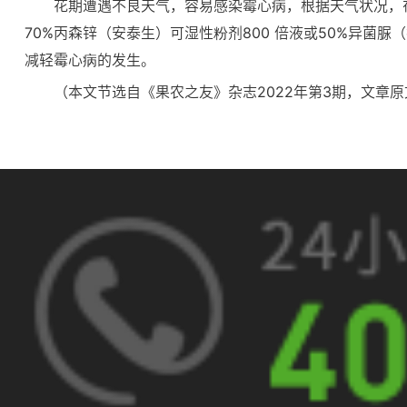
花期遭遇不良天气，容易感染霉心病，根据天气状况，在
70%丙森锌（安泰生）可湿性粉剂800 倍液或50%异菌脲
减轻霉心病的发生。
（本文节选自《果农之友》杂志2022年第3期，文章