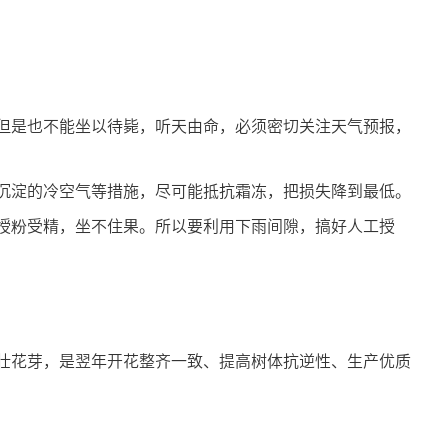
但是也不能坐以待毙，听天由命，必须密切关注天气预报，
沉淀的冷空气等措施，尽可能抵抗霜冻，把损失降到最低。
授粉受精，坐不住果。所以要利用下雨间隙，搞好人工授
壮花芽，是翌年开花整齐一致、提高树体抗逆性、生产优质