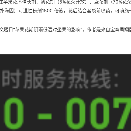
苹果花序伸长期、初花期（5%花朵开放）、盛花期（70%花朵开
（扑海因）可湿性粉剂1500 倍液，花后结合套袋前喷药，可喷施
原文题目“苹果花期阴雨低温对坐果的影响”，作者是来自宝鸡凤