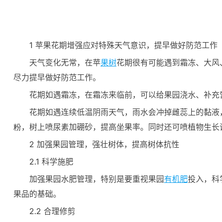
1 苹果花期增强应对特殊天气意识，提早做好防范工作
天气变化无常，在苹
果树
花期很有可能遇到霜冻、大风
尽力提早做好防范工作。
花期如遇霜冻，在霜冻来临前，可以给果园浇水、补充
花期如遇连续低温阴雨天气，雨水会冲掉雌蕊上的黏液
粉，树上喷尿素加硼砂，提高坐果率。同时还可喷植物生长
2 加强果园管理，强壮树体，提高树体抗性
2.1 科学施肥
加强果园水肥管理，特别是要重视果园
有机肥
投入，科
果品的基础。
2.2 合理修剪