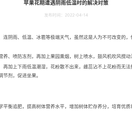
苹果花期遭遇阴雨低温时的解决对策
发布时间：2022-04-14
、连阴雨、低温、冰雹等极端天气，虽然这是人为不可改变的，
营养、喷防冻剂，再加上果园熏烟，树上喷水，鼓风机吹风搅动
，再加上下雨低温潮湿，花粉散不出来，雌蕊沾不上花粉而无法
调节剂，促进坐果。
学平衡追肥，提高树体营养水平，增加树体贮存养分，培育优质