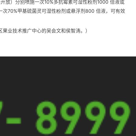
放）分别喷施一次10%多抗霉素可湿性粉剂1000 倍液或
一次70%甲基硫菌灵可湿性粉剂或悬浮剂800 倍液，可有效
翔区果业技术推广中心的吴会文和侯智涛。）