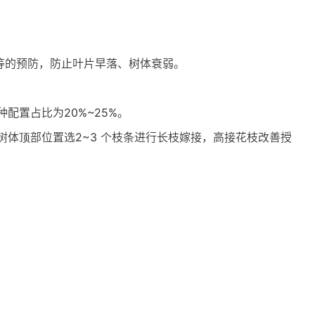
等的预防，防止叶片早落、树体衰弱。
置占比为20%~25%。
体顶部位置选2~3 个枝条进行长枝嫁接，高接花枝改善授