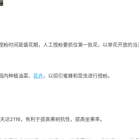
授粉时间是盛花期，人工授粉要抓住第一批花，以单花开放的当天
园内种植油菜、
花卉
，以招引蜜蜂和昆虫进行授粉。
 或天达2116，有利于提高果树抗性，提高坐果率。