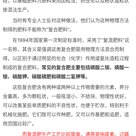
段，以基础肥料为原料采用团粒法、挤压化以及粉状或粒状
掺混法生产。
当时有专业人士反对这种做法，他们认为这种物理方法
制得的肥料不能称为“复合肥料”。
在1994年国家第一次制定标准时，采用了“复混肥料”这
一名称，其含义是强调这类复合肥是用物理方法混合而制
得，以区别于通过明显的化合（化学）作用或氨化造粒过程
制成的复合肥料，
常见的复合肥主要包括磷酸二铵、磷酸一
铵、硝酸钾、硝酸磷肥和磷酸二氢钾等。
这些复合肥含有两种或两种以上作物需要的元素，养分
含量高，多为颗粒状，一般吸湿小、不结块、物理性状好，
可以改善某些单质肥料的不良性状，也便于贮存，特别利于
机械化施肥。它们既可以作种肥，又可以作基肥和追肥，适
用范围比较广。
而复混肥生产工艺比较简单，通常是指尿素、过磷