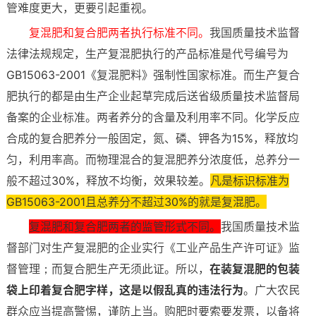
管难度更大，更要引起重视。
复混肥和复合肥两者执行标准不同。
我国质量技术监督
法律法规规定，生产复混肥执行的产品标准是代号编号为
GB15063-2001《复混肥料》强制性国家标准。而生产复合
肥执行的都是由生产企业起草完成后送省级质量技术监督局
备案的企业标准。两者养分的含量及利用率不同。化学反应
合成的复合肥养分一般固定，氮、磷、钾各为15%，释放均
匀，利用率高。而物理混合的复混肥养分浓度低，总养分一
般不超过30%，释放不均衡，效果较差。
凡是标识标准为
GB15063-2001且总养分不超过30%的就是复混肥。
复混肥和复合肥两者的监管形式不同。
我国质量技术监
督部门对生产复混肥的企业实行《工业产品生产许可证》监
督管理；而复合肥生产无须此证。所以，
在装复混肥的包装
袋上印着复合肥字样，这是以假乱真的违法行为
。广大农民
群众应当提高警惕，谨防上当。购肥时要索要发票，以备将