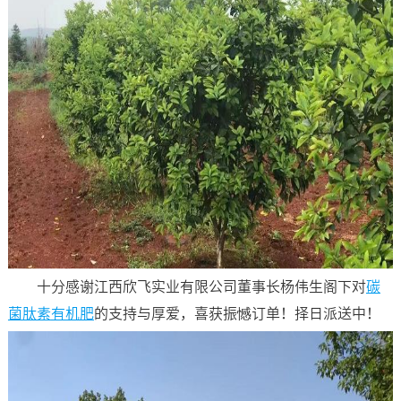
十分感谢江西欣飞实业有限公司董事长杨伟生阁下对
碳
菌肽素
有机肥
的支持与厚爱，喜获振憾订单！择日派送中！