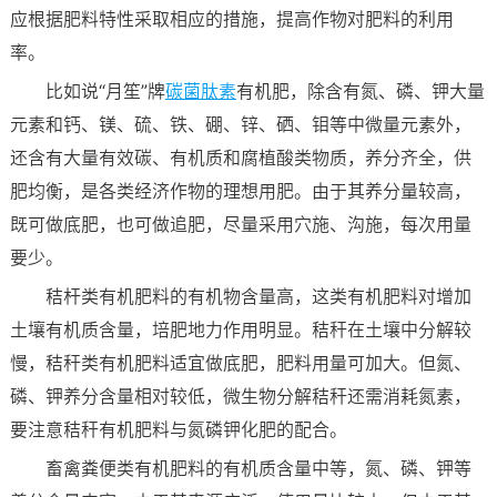
应根据肥料特性采取相应的措施，提高作物对肥料的利用
率。
比如说“月笙”牌
碳菌肽素
有机肥，除含有氮、磷、钾大量
元素和钙、镁、硫、铁、硼、锌、硒、钼等中微量元素外，
还含有大量有效碳、有机质和腐植酸类物质，养分齐全，供
肥均衡，是各类经济作物的理想用肥。由于其养分量较高，
既可做底肥，也可做追肥，尽量采用穴施、沟施，每次用量
要少。
秸杆类有机肥料的有机物含量高，这类有机肥料对增加
土壤有机质含量，培肥地力作用明显。秸秆在土壤中分解较
慢，秸秆类有机肥料适宜做底肥，肥料用量可加大。但氮、
磷、钾养分含量相对较低，微生物分解秸秆还需消耗氮素，
要注意秸秆有机肥料与氮磷钾化肥的配合。
畜禽粪便类有机肥料的有机质含量中等，氮、磷、钾等