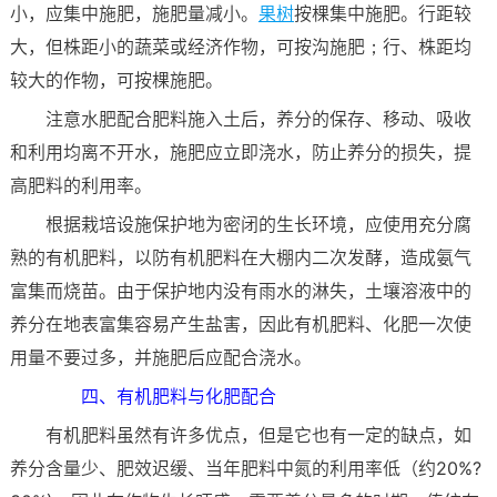
小，应集中施肥，施肥量减小。
果树
按棵集中施肥。行距较
大，但株距小的蔬菜或经济作物，可按沟施肥；行、株距均
较大的作物，可按棵施肥。
注意水肥配合肥料施入土后，养分的保存、移动、吸收
和利用均离不开水，施肥应立即浇水，防止养分的损失，提
高肥料的利用率。
根据栽培设施保护地为密闭的生长环境，应使用充分腐
熟的有机肥料，以防有机肥料在大棚内二次发酵，造成氨气
富集而烧苗。由于保护地内没有雨水的淋失，土壤溶液中的
养分在地表富集容易产生盐害，因此有机肥料、化肥一次使
用量不要过多，并施肥后应配合浇水。
四、有机肥料与化肥配合
有机肥料虽然有许多优点，但是它也有一定的缺点，如
养分含量少、肥效迟缓、当年肥料中氮的利用率低（约20%?