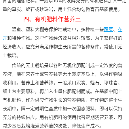
育苗的理想肥料。一般以10%的发酵充分的有机肥料加入一定
量的草炭、蛭石或珍珠岩，用土混合均匀做育苗基质使用。
四、有机肥料作营养土
温室、塑料大棚等保护地栽培中，多种植一些
蔬菜
、
花
卉
和特种作物。这些作物经济效益相对较高，为了获得好的
经济收入，应充分满足作物生长所需的各种条件，常使用无
土栽培。
传统的无土栽培是以各种无机化肥配制成一定浓度的营
养液，浇在营养土或营养钵等无土栽培基质上，以供作物吸
收利用。营养土和营养钵，一般采用泥炭、蛭石、珍珠岩、
细土为主要原料，再加入少量化肥配制而成。在基质中配上
有机肥料，作为供应作物生长的营养物质，在作物的整个生
长期中，隔一定时期往基质中加一次固态肥料，即可以保持
养分的持续供应。用有机肥料的使用代替定期浇营养液，可
减少基质栽培浇灌营养液的次数，降低生产成本。