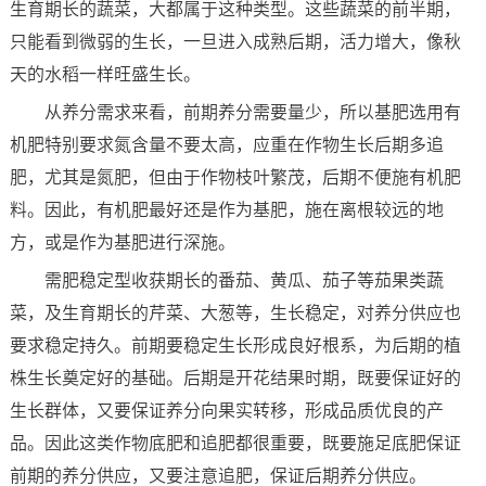
生育期长的蔬菜，大都属于这种类型。这些蔬菜的前半期，
只能看到微弱的生长，一旦进入成熟后期，活力增大，像秋
天的水稻一样旺盛生长。
从养分需求来看，前期养分需要量少，所以基肥选用有
机肥特别要求氮含量不要太高，应重在作物生长后期多追
肥，尤其是氮肥，但由于作物枝叶繁茂，后期不便施有机肥
料。因此，有机肥最好还是作为基肥，施在离根较远的地
方，或是作为基肥进行深施。
需肥稳定型收获期长的番茄、黄瓜、茄子等茄果类蔬
菜，及生育期长的芹菜、大葱等，生长稳定，对养分供应也
要求稳定持久。前期要稳定生长形成良好根系，为后期的植
株生长奠定好的基础。后期是开花结果时期，既要保证好的
生长群体，又要保证养分向果实转移，形成品质优良的产
品。因此这类作物底肥和追肥都很重要，既要施足底肥保证
前期的养分供应，又要注意追肥，保证后期养分供应。