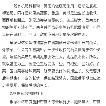
一般有机肥料和磷、钾肥均做底肥施用，后期注意氮、
钾追肥。同样是茄果类蔬菜，番茄、黄瓜是边生长边收获，
而西瓜和甜瓜，则是边抑制藤蔓疯长，边瓜膨大，故两类作
物的施肥方法不同。两者共同点是多施有机肥做底肥，不同
点是在追肥上，西瓜、甜瓜应采用少量多次的原则。
早发型这类型作物需要在初期就开始迅速生长的蔬菜。
像菠菜、生菜等生育期短，一次性收获的蔬菜就属于这个类
型。这些蔬菜若后半期氮素肥效过大，则品质恶化。所以，
就以基肥为主，施肥位置也要浅一些，离根近一些为好。白
菜、圆白菜等结球蔬菜，既需要良好的初期生长，又需要其
后半期也有一定的长势，保证结球紧实，因此后半期也应追
少量氮肥，保证后期的生长。
2.根据栽培措施施肥
根据种植密度施肥密度大可全层施肥，施肥量大；密度