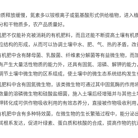
物质释放缓慢，氮素多以铵根离子或氨基酸形式供给植物，进入
分和干物质多，农产品质量好。
机肥不仅能补充被消耗的有机肥料，而且还能不断提高土壤有机
粒结构的形成，从而可以协调土壤中水、肥、气、热的矛盾，改
有机肥中含有酵母菌、乳酸菌、纤维素分解菌等有益微生物，而
有产生大量活性物质的能力外，还具有固氮、溶磷、解钾的能力
调节土壤中微生物的区系组成，使土壤中的微生态系统结构发生
机肥料中含有固氮微生物，该类微生物可通过其中固氮酶的作用
数量的溶磷微生物和硅酸盐细菌，施入土壤后经增殖并与其他土
钾转化成可供作物吸收利用的有效态养分，直接被作物吸收利用
有机肥中含有多种特效菌，在微生物的生长繁殖过程中，能分泌
其根系发达，促进叶绿素、蛋白质和核酸的合成，提高作物的抗