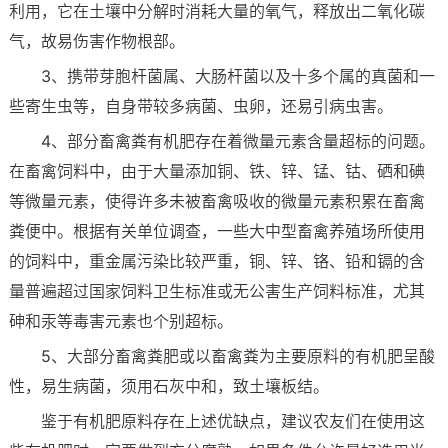
利用，它在土壤中分解时消耗大量的氧气，释放出二氧化碳
气，故易伤害作物根部。
3、携带芽胞杆菌属、大肠杆菌以及十多个属的真菌和一
些寄生虫等，自身带较多病菌、虫卵，还易引病虫害。
4、部分畜禽粪有机肥存在着微量元素含量超标的问题。
在畜禽饲料中，由于大量添加铜、铁、锌、锰、钴、硒和碘
等微量元素，使得许多未被畜禽吸收的微量元素积累在畜禽
粪便中。根据有关单位调查，一些大中型畜禽养殖场所使用
的饲料中，重金属污染比较严重，铜、锌、铬、铅和镉的含
量普遍超过国家饲料卫生标准或无公害生产饲料标准，尤其
砷和汞等毒害元素也个别超标。
5、大部分畜禽粪肥或以畜禽粪为主要原料的有机肥呈酸
性，易生病菌，须用石灰中和，致土壤板结。
鉴于有机肥原料存在上述优缺点，建议农友们在使用这