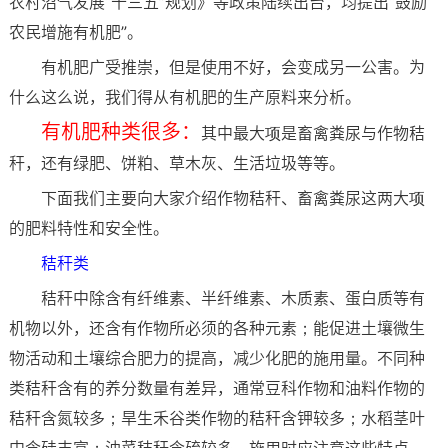
农村沼气发展“十三五”规划》等政策陆续出台，均提出“鼓励
农民增施有机肥”。
有机肥广受推崇，但是使用不好，会变成另一公害。为
什么这么说，我们得从有机肥的生产原料来分析。
有机肥种类很多：
其中最大项是畜禽粪尿与作物秸
秆，还有绿肥、饼粕、草木灰、生活垃圾等等。
下面我们主要向大家介绍作物秸秆、畜禽粪尿这两大项
的肥料特性和安全性。
秸秆类
秸秆中除含有纤维素、半纤维素、木质素、蛋白质等有
机物以外，还含有作物所必须的各种元素；能促进土壤微生
物活动和土壤综合肥力的提高，减少化肥的施用量。不同种
类秸秆含有的养分数量有差异，通常豆科作物和油料作物的
秸秆含氮较多；旱生禾谷类作物的秸秆含钾较多；水稻茎叶
中含硅丰富；油菜秸秆含硫较多，施用时应注意这些特点。