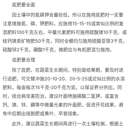
底肥要全面
因土壤中的氮磷钾含量较低，所以在施用底肥时一定要
注意增施氮、磷、钾肥料，应施用15-15-15或类似比例的复
混肥料100千克左右，中量元素肥料可施用硫酸镁10千克，或
硅钙镁类矿物肥50千克，同时全棚均匀施用硫酸亚铁3千克，
硫酸锌2千克，硼酸1千克，微肥应与有机肥混匀施用。
追肥要合理
除了底肥，在蔬菜生长期间，特别是结果期，要及时进
行追肥，可交替冲施20-10-20、20-5-25或近似比例的水溶
肥料，每亩每次15千克-20千克为宜。以保证养分供应。同
时，结合病虫害防治，建议叶面喷施磷酸二氢钾，或富含
钙、镁、锌、硼等中微量元素的叶面肥，促进开花结果，避
免中后期出现脱肥或黄叶、早衰现象。
此外，建议蔬菜生长期间再进行一次土壤检测，根据土