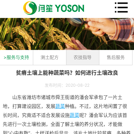
>服务与支持
测土配方
农技指导
售后服务
贫瘠土壤上能种蔬菜吗？如何进行土壤改良
发布时间：2020-08-22
山东省潍坊市诸城市舜王街道的潘会军承包了一片土
地，打算建设园区，发展
蔬菜
种植。不过，这片地闲置了很
长时间，究竟适不适合发展设施
蔬菜
呢？潘会军认为应该首
先进行一次土壤检测，全面了解土壤的养分状况，才能做
到“心中有数”。土样送检后显示，该片土地比较贫瘠，多种养