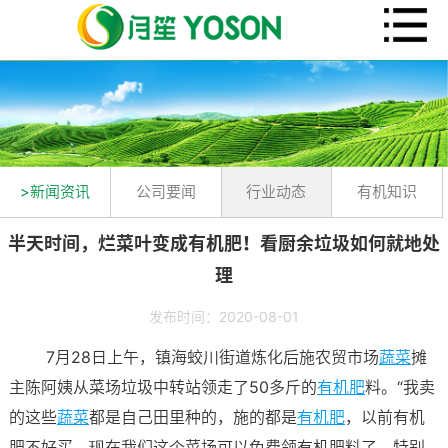
>新闻资讯
公司要闻
行业动态
有机知识
半天时间，烂菜叶变成有机肥！看厨余垃圾如何就地处
理
发布时间：2020-08-01
7月28日上午，镇海蛟川街道炼化后施农贸市场
蔬菜
摊
主陈阿姨从菜场垃圾中转站领走了50多斤的
有机肥
料。“我卖
的这些
蔬菜
都是自己田里种的，施的都是
有机肥
，以前有机
肥不好买，现在我们这个菜场可以免费领有机肥料了，特别