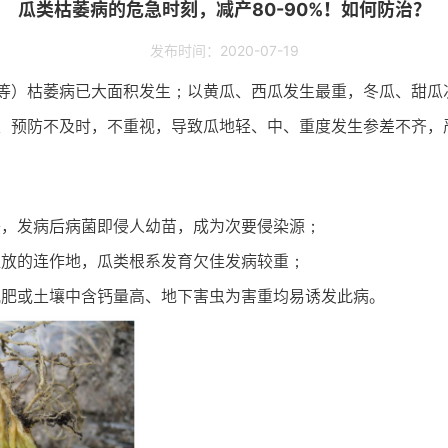
瓜类枯萎病的危急时刻，减产80-90%！如何防治？
发布时间：2020-07-19
等）枯萎病已大面积发生；以黄瓜、西瓜发生最重，冬瓜、甜瓜
、预防不及时，不重视，导致瓜地轻、中、重度发生参差不齐，
子，发病后病菌即侵人幼苗，成为次要侵染源；
放的连作地，瓜类根系发育欠佳发病较重；
肥或土壤中含钙量高、地下害虫为害重均易诱发此病。