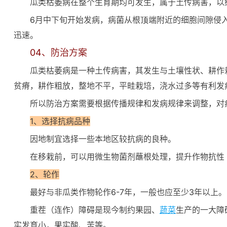
瓜类枯萎病在整个生育期均可发生，属于土传病害，以结
6月中下旬开始发病，病菌从根顶端附近的细胞间隙侵
迅速。
04、防治方案
瓜类枯萎病是一种土传病害，其发生与土壤性状、耕作
贫瘠，耕作粗放，整地不平，平畦栽培，浇水过多等有利发
所以防治方案需要根据传播规律和发病规律来调整，对
1、选择抗病品种
因地制宜选择一些本地区较抗病的良种。
在移栽前，可以用微生物菌剂蘸根处理，提升作物抗性
2、轮作
最好与非瓜类作物轮作6-7年，一般也应至少3年以上。
重茬（连作）障碍是现今制约果园、
蔬菜
生产的一大障
实发育小，果实酸、苦等。