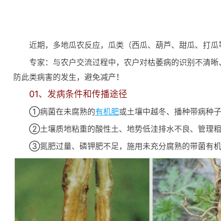
近期，多地瓜农反应，瓜类（西瓜、葫芦、甜瓜、打瓜
专家：与农户交流过程中，农户对枯萎病的识别不清晰
防此类病害的发生，避免减产！
01、发病条件和传播途径
①病菌在未腐熟的
有机肥
或土壤中越冬、播种带病种
②土壤质地粘重的酸性土、地势低洼排水不良、管理粗
③氮肥过量、磷钾肥不足，施用未充分腐熟的带菌有机