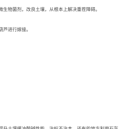
微生物菌剂，改良土壤，从根本上解决重茬障碍。
葫芦进行嫁接。
提升土壤缓冲酸碱性能，治标不治本。还有的地方利用石灰