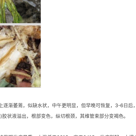
上逐渐萎蔫，似缺水状，中午更明显，但早晚可恢复，3-6日后
色)胶状液溢出，根部变色，纵切根颈，其维管束部分变褐色。