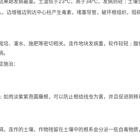
果期发病最重。土温低于23℃，高于34℃，发病则轻；土壤含水
入，边增殖边到达中心柱产生毒素，堵塞导管，破坏根组织，阻
栽培、灌水、施肥等密切相关。连作地块发病重，轮作较轻；酸
病。
症施治：
；如用淡紫紫孢菌蘸根，可以防止根结线虫为害，并且促进刚移
碍。连作的土壤，作物残留在土壤中的根系会分泌一些自毒物质