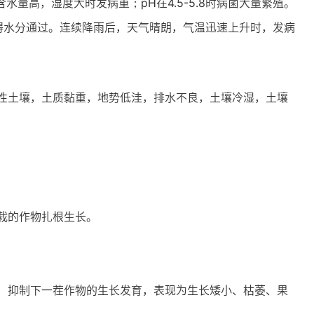
量高，湿度大时发病重；pH在4.5-5.8时病菌大量繁殖。
碍水分通过。连续降雨后，天气晴朗，气温迅速上升时，发病
性土壤，土质黏重，地势低洼，排水不良，土壤冷湿，土壤
栽的作物扎根生长。
，抑制下一茬作物的生长发育，表现为生长矮小、枯萎、果