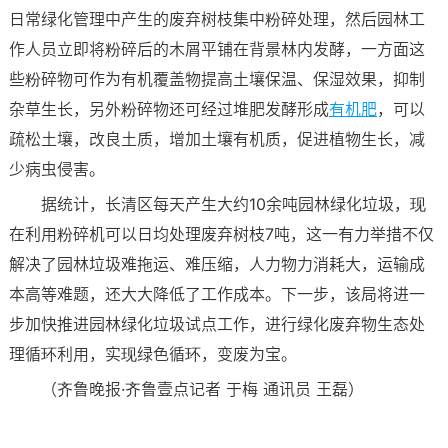
日常绿化管理中产生的废弃树枝集中粉碎处理，然后园林工
作人员立即将粉碎后的木屑平铺在背景林内发酵，一方面这
些粉碎物可作为有机覆盖物提高土壤保温、保湿效果，抑制
杂草生长，另外粉碎物还可经过堆肥发酵形成
有机肥
，可以
疏松土壤，改良土质，增加土壤有机质，促进植物生长，减
少病虫侵害。
据统计，长清区每天产生大约10余吨园林绿化垃圾，现
在利用粉碎机可以日均处理废弃树枝7吨，这一有力举措不仅
解决了园林垃圾难拖运、难压缩，人力物力消耗大，运输成
本高等难题，还大大降低了工作成本。下一步，该局将进一
步加快推进园林绿化垃圾试点工作，进行绿化废弃物生态处
理循环利用，实现绿色循环，变废为宝。
（齐鲁晚报·齐鲁壹点记者 于梅 通讯员 王磊）