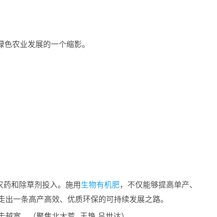
绿色农业发展的一个缩影。
农药和除草剂投入。施用
生物有机肥
，不仅能够提高单产、
走出一条高产高效、优质环保的可持续发展之路。
越宽。（聚焦北大荒 王艳 吕世达）