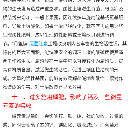
物的生长发育造成严重影响。酸性土壤滋生真菌，根腐病及
根结线虫增加。一般老果园，因连续多年施用硫基或氯基肥
料，导致土壤酸化。如果土壤已经酸化，就不宜再施用这些
生理酸性肥料，应以生理碱性肥料或土壤改良剂进行调
节。“月笙牌”
碳菌肽素
土壤改良剂内含丰富的生物活性钙，其
特有的巨大表面积，能快速安全的调理土壤的酸碱度使其适
合于作物生长。腐殖酸在土壤中可以直接转化为腐殖质，提
高有机质含量，激活微生物活性，促进土壤团粒结构的形
成。大量的活性基团，能够有效缓解盐碱地和酸性土壤对作
物造成的伤害，对土壤改良有显著效果。
十一、过多施用磷肥，影响了钙及一些微量
元素的吸收
磷元素过量时，会影响锌、铁、硼、锰的吸收。过量的
磷，同时会使离子态的钙、镁固化，吸收减少。而葡萄对