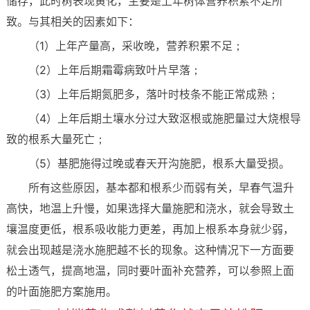
储存，此时树表现黄化，主要是上年树体营养积累不足所
致。与其相关的因素如下：
（1）上年产量高，采收晚，营养积累不足；
（2）上年后期霜霉病致叶片早落；
（3）上年后期氮肥多，落叶时枝条不能正常成熟；
（4）上年后期土壤水分过大致沤根或施肥量过大烧根导
致的根系大量死亡；
（5）基肥施得过晚或春天开沟施肥，根系大量受损。
所有这些原因，基本都和根系少而弱有关，早春气温升
高快，地温上升慢，如果选择大量施肥和浇水，就会导致土
壤温度更低，根系吸收能力更差，再加上根系本身就少弱，
就会出现越是浇水施肥越不长的现象。这种情况下一方面要
松土透气，提高地温，同时要叶面补充营养，可以参照上面
的叶面施肥方案施用。