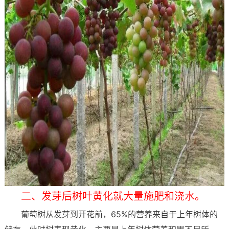
二、发芽后树叶黄化就大量施肥和浇水。
葡萄树从发芽到开花前，65%的营养来自于上年树体的