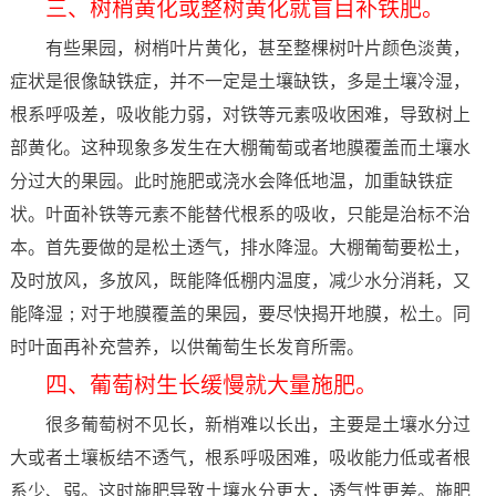
三、树梢黄化或整树黄化就盲目补铁肥。
有些果园，树梢叶片黄化，甚至整棵树叶片颜色淡黄，
症状是很像缺铁症，并不一定是土壤缺铁，多是土壤冷湿，
根系呼吸差，吸收能力弱，对铁等元素吸收困难，导致树上
部黄化。这种现象多发生在大棚葡萄或者地膜覆盖而土壤水
分过大的果园。此时施肥或浇水会降低地温，加重缺铁症
状。叶面补铁等元素不能替代根系的吸收，只能是治标不治
本。首先要做的是松土透气，排水降湿。大棚葡萄要松土，
及时放风，多放风，既能降低棚内温度，减少水分消耗，又
能降湿；对于地膜覆盖的果园，要尽快揭开地膜，松土。同
时叶面再补充营养，以供葡萄生长发育所需。
四、葡萄树生长缓慢就大量施肥。
很多葡萄树不见长，新梢难以长出，主要是土壤水分过
大或者土壤板结不透气，根系呼吸困难，吸收能力低或者根
系少、弱。这时施肥导致土壤水分更大，透气性更差。施肥