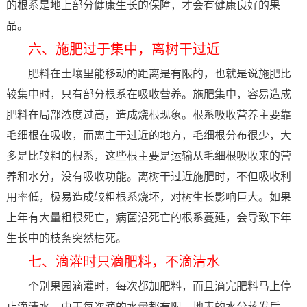
的根系是地上部分健康生长的保障，才会有健康良好的果
品。
六、施肥过于集中，离树干过近
肥料在土壤里能移动的距离是有限的，也就是说施肥比
较集中时，只有部分根系在吸收营养。施肥集中，容易造成
肥料在局部浓度过高，造成烧根现象。根系吸收营养主要靠
毛细根在吸收，而离主干过近的地方，毛细根分布很少，大
多是比较粗的根系，这些根主要是运输从毛细根吸收来的营
养和水分，没有吸收功能。离树干过近施肥时，不但吸收利
用率低，极易造成较粗根系烧坏，对树生长影响巨大。如果
上年有大量粗根死亡，病菌沿死亡的根系蔓延，会导致下年
生长中的枝条突然枯死。
七、滴灌时只滴肥料，不滴清水
个别果园滴灌时，每次都加肥料，而且滴完肥料马上停
止滴清水。由于每次滴的水量都有限，地表的水分蒸发后，