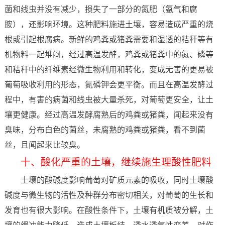
菌和线虫并没有减少，损失了一部分的氮肥（氨气和腐
胺），还影响环境。这种肥料施进土壤，容易造成严重的烧
根或引起根腐病。新鲜的鸡粪或猪粪需要和湿透的秸秆等有
机物料一起堆闷，经过高温发酵，鸡粪或猪粪中的氮、磷等
和秸秆中的纤维素经微生物利用和转化，变成无害的更易被
葡萄吸收利用的形态，氮磷钾会更平衡。而且在高温发酵过
程中，有害的病菌和线虫被大量杀死，对葡萄更安全，让土
壤更健康。经过高温发酵腐熟后的鸡粪或猪粪，闻起来没有
臭味，分布白色的菌丝，未腐熟的鸡粪或猪粪，看不到菌
丝，且闻起来比较臭。
十、酸化严重的土壤，继续施生理酸性肥料
土壤的酸碱度影响葡萄对矿质元素的吸收，同时土壤酸
碱度与微生物的活性及种群分布密切相关，对葡萄的生长和
发育也有很大影响。在酸性条件下，土壤有机质被分解，土
壤的缓冲能力降低，造成土壤板结，透水透气性变差，对作