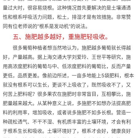
量过大时，很容易烧根。这种情况首先要解决的是土壤通透
性和根系呼吸活力问题，松土，排湿才是有效措施。非常赞
同有位老师说的“根系是发动机”的说法。
五、施肥越多越好，重施肥轻吸收。
很多葡萄种植者想当然地认为，施肥越多葡萄就长得越
好，产量越高。据上海交通大学刘爱玲、王世平等研究，施
用高浓度肥料的葡萄与中、低浓度肥料的葡萄比，反而产量
更低，品质更差。像前边所述，一亩多地能上5袋肥料，根本
就没有根系可以生长，更谈不上吸收了，既然吸收不了，又
何苦上肥料呢？很多果农在施肥时非常盲目，互相攀比，施
肥量越来越大。从某种意义上说，多施肥不如想办法提高肥
料的利用率，增加吸收，或者说多施肥不如多长根。营造一
种疏松透气、不干不湿、有机质丰富的土壤环境，才会有利
于根系生长和吸收。土壤环境好了，根系才会好，健康良好