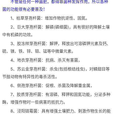
不管是任何一种菌肥，都得靠菌种发挥作用，所以各种
菌的功能很有必要普及！
1、枯草芽孢杆菌：增加作物抗逆性、固氮。
2、巨大芽孢杆菌：解磷(磷细菌)，具有很好的降解土壤
中有机磷的功效。
3、胶冻样芽孢杆菌：解钾，释放出可溶磷钾元素及钙、
硫、镁、铁、锌、钼、锰等中微量元素。
4、地衣芽孢杆菌：抗病、杀灭有害菌，
5、苏云金芽孢杆菌：杀虫(包括根结线虫)，对鳞翅目等
节肢动物有特异性的毒杀活性。
6、侧孢芽孢杆菌：促根、杀菌及降解重金属，
7、胶质芽孢杆菌：有溶磷、释钾和固氮功能，分泌多种
酶，增强作物对一些病害的抵抗力。
8、泾阳链霉菌：具有增强土壤肥力、刺激作物生长的能