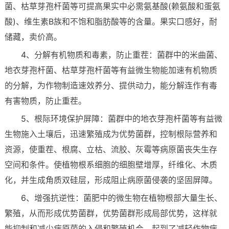
菌、枯草芽孢杆菌等可提高果实中必需氨基酸(赖氨酸和蛋氨
酸)、维生素B族和不饱和脂肪酸等的含量。果实口感好，耐
储藏，卖价高。
4、分解有机物质和毒素，防止重茬：菌群中的米曲菌、
地衣芽孢杆菌、枯草芽孢杆菌等有益微生物能加速有机物质
的分解，为作物制造速效养分、提供动力，能分解连作有毒
有害物质，防止重茬。
5、根际环境保护屏障：菌群中的地衣芽孢杆菌等有益微
生物施入土壤后，迅速繁殖成为优势菌群，控制根际营养和
资源，使重茬、根腐、立枯、流胶、灰霉等病原菌丧失生存
空间和条件。使植物根系细胞的细胞壁增厚，纤维化、木质
化，并生成角质双硅层，形成阻止病原菌侵袭的坚固屏障。
6、增强抗逆性：菌肥中的微生物在植物根部大量生长、
繁殖，从而形成优势菌群，优势菌群形成局部优势，这样就
能抑制和减少病原菌的入侵和繁殖机会，起到了减轻作物病