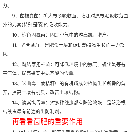
力。
9、菌根真菌：扩大根系吸收面，增加对原根毛吸收范围
外的元素(特别是磷)的吸收能力。
10、棕色固氮菌：固定空气中的游离氮，增产。
11、光合菌群：是肥沃土壤和促进动植物生长的主力部
队。
12、凝结芽孢杆菌：可降低环境中的氨气、硫化氢等有
害气体。提高果实中氨基酸的含量。
13、米曲霉：使秸秆中的有机质成为植物生长所需的营
养，提高土壤有机质，改善土壤结构。
14、淡紫拟青霉：对多种线虫都有防治效能，是防治根
结线虫最有前途的生防制剂。
再看看菌肥的重要作用
1、促进快速生长：能产生刺激作物生长的生物激素。菌