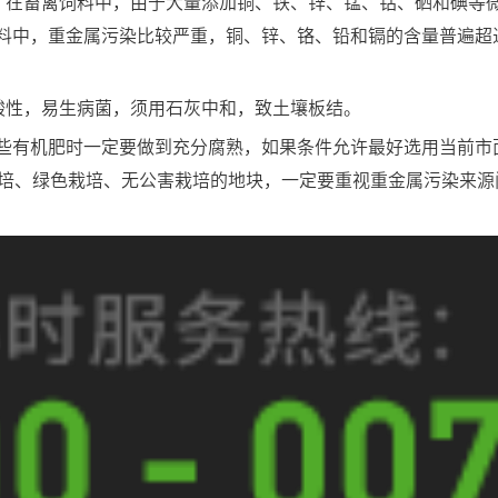
。在畜禽饲料中，由于大量添加铜、铁、锌、锰、钴、硒和碘等
料中，重金属污染比较严重，铜、锌、铬、铅和镉的含量普遍超
酸性，易生病菌，须用石灰中和，致土壤板结。
些有机肥时一定要做到充分腐熟，如果条件允许最好选用当前市
机栽培、绿色栽培、无公害栽培的地块，一定要重视重金属污染来