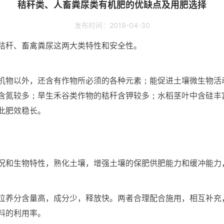
秸秆类、人畜粪尿类有机肥的优缺点及用肥选择
发布时间：2019-04-30
秸秆、畜禽粪尿这两大类特性和安全性。
机物以外，还含有作物所必须的各种元素；能促进土壤微生物活
含氮较多；旱生禾谷类作物的秸秆含钾较多；水稻茎叶中含硅丰
此肥效稳长。
况和生物特性，熟化土壤，增强土壤的保肥供肥能力和缓冲能力
位养分含量高，成分少，释放快。两者合理配合施用，相互补充
料的利用率。