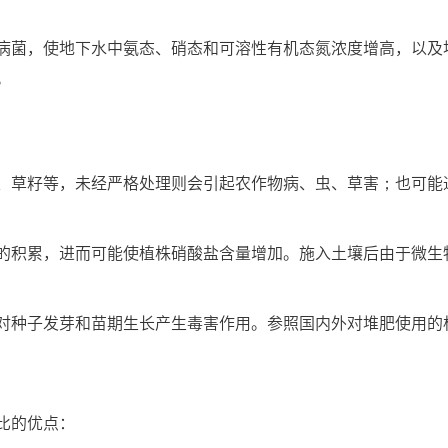
病菌，使地下水中氨态、硝态和可溶性有机态氮浓度增高，以及
。
、草籽等，未经严格处理则会引起农作物病、虫、草害；也可能
的积累，进而可能使植株硝酸盐含量增加。施入土壤后由于微生
对种子发芽和苗期生长产生毒害作用。参照国内外对堆肥使用的标
比的优点：