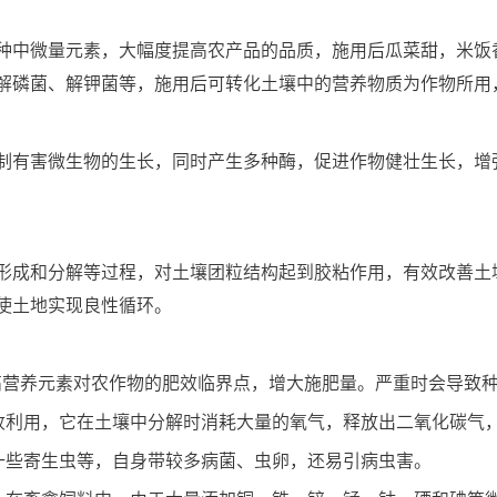
种中微量元素，大幅度提高农产品的品质，施用后瓜菜甜，米饭
解磷菌、解钾菌等，施用后可转化土壤中的营养物质为作物所用
制有害微生物的生长，同时产生多种酶，促进作物健壮生长，增
形成和分解等过程，对土壤团粒结构起到胶粘作用，有效改善土
使土地实现良性循环。
高营养元素对农作物的肥效临界点，增大施肥量。严重时会导致
收利用，它在土壤中分解时消耗大量的氧气，释放出二氧化碳气
一些寄生虫等，自身带较多病菌、虫卵，还易引病虫害。