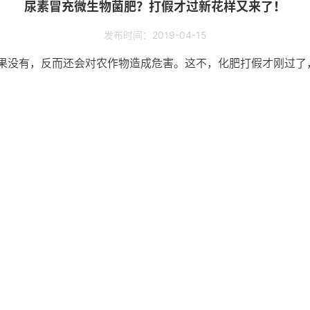
尿素冒充微生物菌肥？打假才过新花样又来了！
发布时间：2019-04-15
果没有，反而还会对农作物造成危害。这不，化肥打假才刚过了