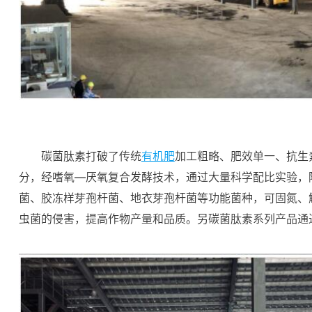
碳菌肽素打破了传统
有机肥
加工粗略、肥效单一、抗生
分，经嗜氧—厌氧复合发酵技术，通过大量科学配比实验，
菌、胶冻样芽孢杆菌、地衣芽孢杆菌等功能菌种，可固氮、
虫菌的侵害，提高作物产量和品质。另碳菌肽素系列产品通