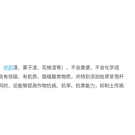
、
中药
渣、栗子渣、花椒渣等），不含粪便，不含化学成
含有效碳、有机质、腐植酸类物质，并特别添加枯草芽孢杆
同时，还能够提高作物抗病、抗旱、抗寒能力，抑制土传病