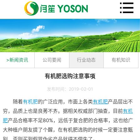
>新闻资讯
公司要闻
行业动态
有机知识
有机肥选购注意事项
发布时间：2019-02-01
随着
有机肥
的广泛应用，市面上各类
有机肥
产品层出不
穷，品质上也是良莠不齐。据相关权威部门抽查，目前
有机
肥
产品合格率不足80%，远低于复合肥的合格率，这也给广
大种植户朋友提了个醒，在有机肥选购的时候一定要注意甄
别，否则买到假冒伪劣产品就得不偿失了。